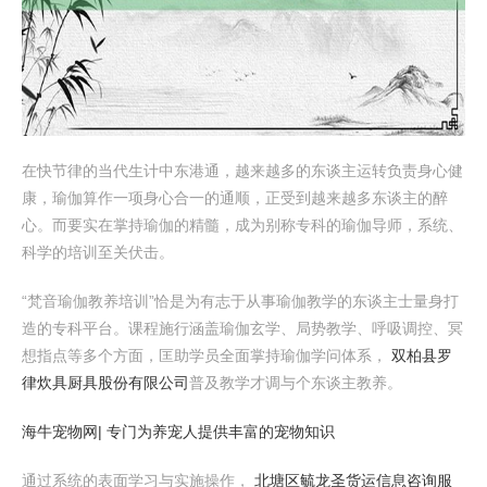
在快节律的当代生计中东港通，越来越多的东谈主运转负责身心健
康，瑜伽算作一项身心合一的通顺，正受到越来越多东谈主的醉
心。而要实在掌持瑜伽的精髓，成为别称专科的瑜伽导师，系统、
科学的培训至关伏击。
“梵音瑜伽教养培训”恰是为有志于从事瑜伽教学的东谈主士量身打
造的专科平台。课程施行涵盖瑜伽玄学、局势教学、呼吸调控、冥
想指点等多个方面，匡助学员全面掌持瑜伽学问体系，
双柏县罗
律炊具厨具股份有限公司
普及教学才调与个东谈主教养。
海牛宠物网| 专门为养宠人提供丰富的宠物知识
通过系统的表面学习与实施操作，
北塘区毓龙圣货运信息咨询服