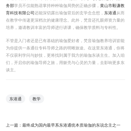
务部
学员不仅能熟谙掌持种种瑜伽局势的正确步骤，
黄山市毅谦教
育科技有限公司
还能深切露出瑜伽背后的玄学念念想，
东港通
从而
在教学中传递更深档次的健康理念。此外，梵音还扎眼师资力量的
培养，邀请教训丰富的导师进行讲课，确保教学质料与专科性。
不管是入门者还是已有基础的瑜伽爱好者，梵音瑜伽教养培训皆能
为你提供一条通往专科导师之路的明晰旅途。在这里东港通，你将
不仅获利学问与妙技，更将找到属于我方的瑜伽东谈主生。加入咱
们，开启你的瑜伽导师之旅，用躯壳与心灵的力量，去影响更多东
谈主。
东港通
教学
上一篇：
最终成为国内最早系东港通统本质瑜伽的东说念主之一